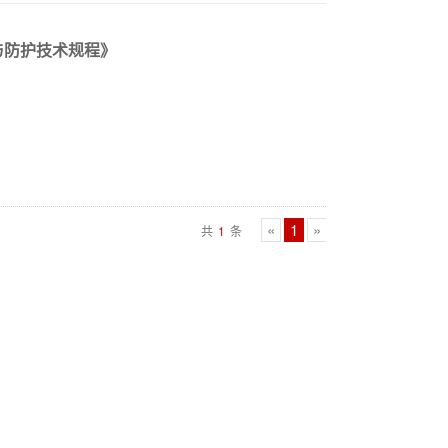
修复与防护技术规程》
«
1
»
共
1
条